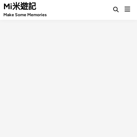
Skip
Mi米遊記
Mai
Open
to
Make Some Memories
Search
Men
content