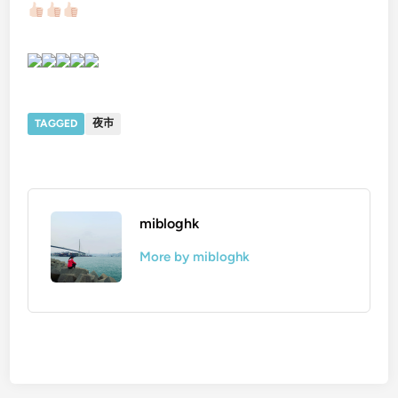
TAGGED
夜市
mibloghk
More by mibloghk