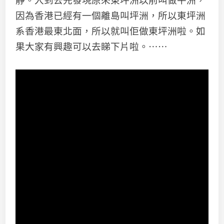
靜。入到去先發現原來東坪洲以前叫做平洲，
因為香港已經有一個離島叫坪洲，所以東坪洲
系香港最東北面，所以就叫佢做東坪洲啦。如
果大家有興趣可以去睇下片啦。⋯⋯