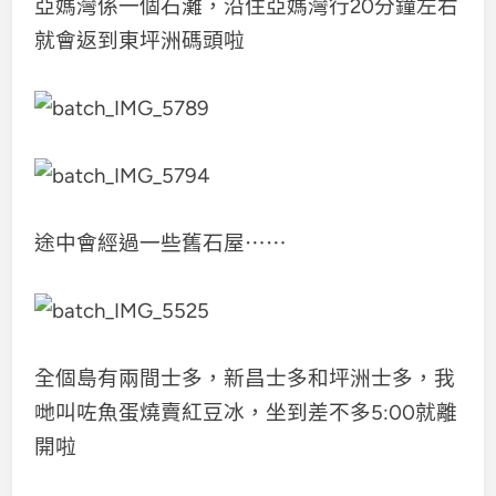
亞媽灣係一個石灘，沿住亞媽灣行20分鐘左右
就會返到東坪洲碼頭啦
途中會經過一些舊石屋⋯⋯
全個島有兩間士多，新昌士多和坪洲士多，我
哋叫咗魚蛋燒賣紅豆冰，坐到差不多5:00就離
開啦