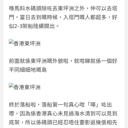
喺馬料水碼頭除咗去東坪洲之外，仲可以去塔
門，當日去到嘅時候，入塔門嘅人都超多，好
似2-3架船陸續開出。
前面就係東坪洲嘅外貌啦，就咁睇就係一個好
平同細細地嘅島
終於落船啦，落船第一句真心咁「嘩」咗出
嚟，因為係香港真心未見過海水清到可以見到
底架，所以係碼頭已經忍唔住要影返幾張相先