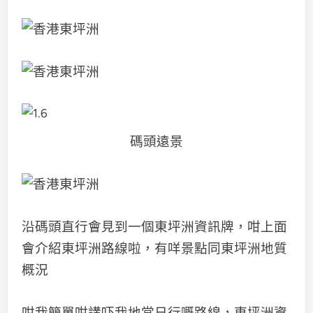
碼頭遠景
沿碼頭直行會見到一個東坪洲資訊牌，咁上面
會介紹東坪洲路線啦，有咩景點同東坪洲地質
概況
咁我簡單咁講吓我地當日行嘅路線，東坪洲資