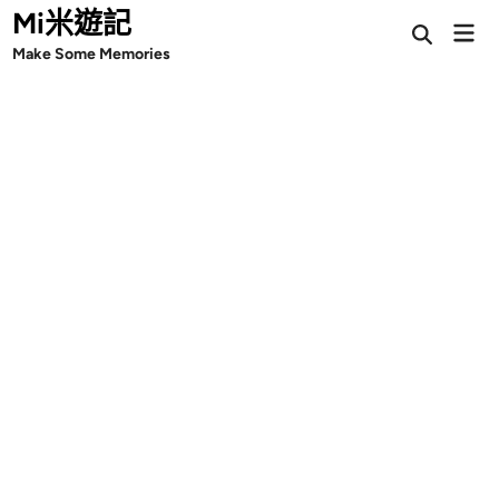
Skip
Mi米遊記
Mai
Open
to
Make Some Memories
Search
Men
content