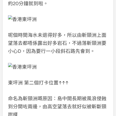
約20分鐘就到啦。
呢個時間海水未退得好多，所以由斬頸洲上面
望落去都唔係露出好多岩石，不過落斬頸洲要
小心D，因為要行一小段斜石路先會到。
東坪洲 第二個打卡位置↑↑↑
命名為斬頸洲嘅原因：島中間長期被風浪侵蝕
到分開咗兩邊，由高空望落去就好似被斬斷頸
咁樣