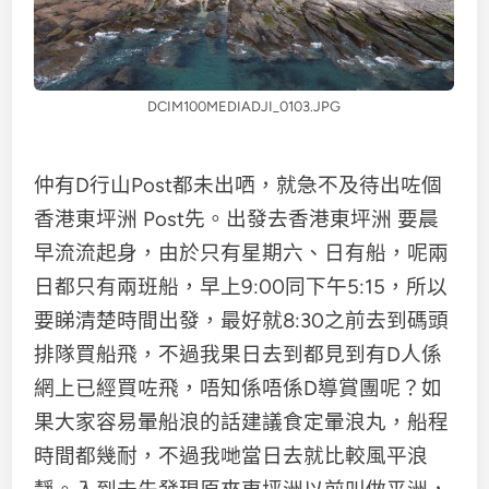
DCIM100MEDIADJI_0103.JPG
仲有D行山Post都未出哂，就急不及待出咗個
香港東坪洲 Post先。出發去香港東坪洲 要晨
早流流起身，由於只有星期六、日有船，呢兩
日都只有兩班船，早上9:00同下午5:15，所以
要睇清楚時間出發，最好就8:30之前去到碼頭
排隊買船飛，不過我果日去到都見到有D人係
網上已經買咗飛，唔知係唔係D導賞團呢？如
果大家容易暈船浪的話建議食定暈浪丸，船程
時間都幾耐，不過我哋當日去就比較風平浪