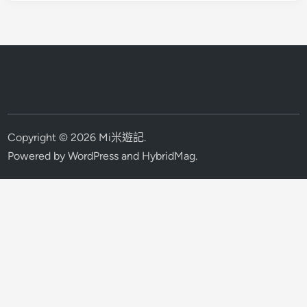
Copyright © 2026
Mi米遊記
.
Powered by
WordPress
and
HybridMag
.