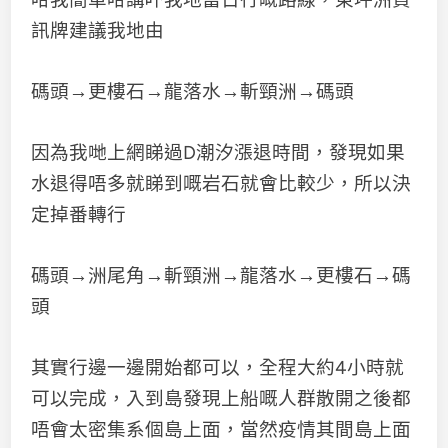
訊牌建議我地由
碼頭→更樓石→龍落水→斬頸洲→碼頭
因為我哋上網睇過D潮汐漲退時間，發現如果
水退得唔多就睇到嘅岩石就會比較少，所以決
定掉番轉行
碼頭→洲尾角→斬頸洲→龍落水→更樓石→碼
頭
其實行邊一邊開始都可以，全程大約4小時就
可以完成，入到島發現上船嘅人群散開之後都
唔會太密集系個島上面，當然疫情其間島上面