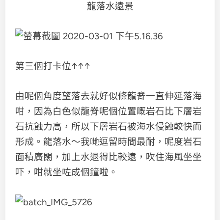
龍落水遠景
第三個打卡位↑↑↑
由呢個角度望落去就好似條龍脊一直伸延落海
咁，因為白色似龍脊呢個位置嘅岩石比下層岩
石抗蝕力高，所以下層岩石被海水侵蝕較快而
形成。龍落水～我哋逗留時間最耐，呢度岩石
面積廣闊，加上水退得比較遠，吹住海風坐坐
吓，咁就坐咗成個鐘啦。