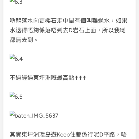
喺龍落水向更樓石走中間有個叫難過水，如果
水退得唔夠係落唔到去D岩石上面，所以我哋
都無去到。
不過經過東坪洲嘅最高點↑↑↑
其實東坪洲環島遊Keep住都係行呢D平路，唔