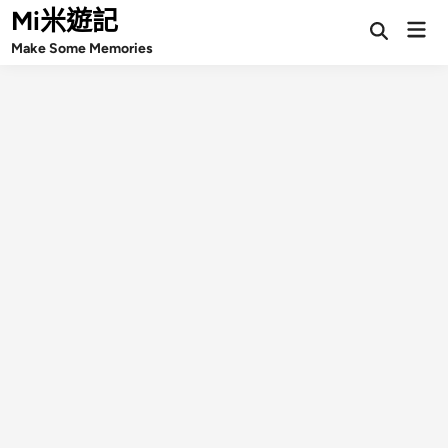
Skip
Mi米遊記
Mai
Open
to
Make Some Memories
Search
Men
content