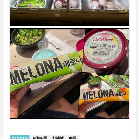
TAGGED
台灣火鍋
打邊爐
犇殿