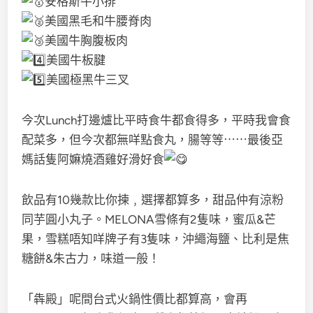
安格斯牛小排
美國黑毛和牛腰脊肉
美國牛胸腹板肉
美國牛板腱
美國極黑牛三叉
今次Lunch打邊爐比平時食牛都食得多，平時我會食
配菜多，但今次都無咩點食丸，腸等等⋯⋯最後亞
媽話隻阿嫲燒酒雞好滑好食
飲品有10幾款比你揀﹐選擇都算多，甜品仲有涼粉
同芋圓小丸子。MELONA雪條有2隻味，蜜瓜&芒
果，雪糕唔知咩牌子有3隻味，沖繩海鹽、比利是焦
糖餅&朱古力，味道一般！
「犇殿」呢間台式火鍋性價比都算高，會再