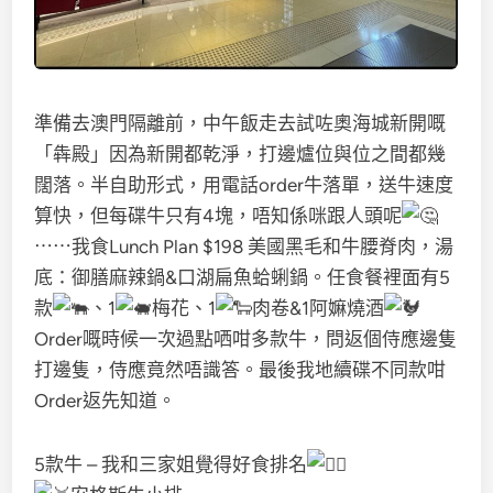
準備去澳門隔離前，中午飯走去試咗奧海城新開嘅
「犇殿」因為新開都乾淨，打邊爐位與位之間都幾
闊落。半自助形式，用電話order牛落單，送牛速度
算快，但每碟牛只有4塊，唔知係咪跟人頭呢
⋯⋯我食Lunch Plan $198 美國黑毛和牛腰脊肉，湯
底：御膳麻辣鍋&口湖扁魚蛤蜊鍋。任食餐裡面有5
款
、1
梅花、1
肉卷&1阿嫲燒酒
Order嘅時候一次過點哂咁多款牛，問返個侍應邊隻
打邊隻，侍應竟然唔識答。最後我地續碟不同款咁
Order返先知道。
5款牛 – 我和三家姐覺得好食排名