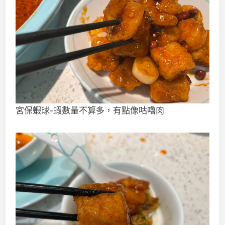
宮保蝦球-蝦數量不算多，有點像咕嚕肉