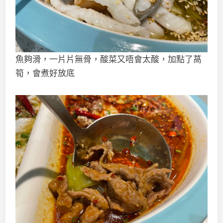
魚夠滑，一片片無骨，酸菜又唔會太酸，加點了萵
筍，會煮好放底