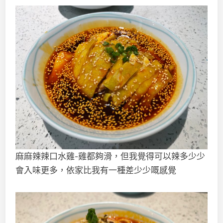
麻麻辣辣口水雞-雞都夠滑，但我覺得可以辣多少少
會入味更多，依家比我有一種差少少嘅感覺