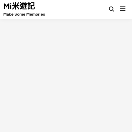
Skip
Mi米遊記
Mai
Open
to
Make Some Memories
Search
Men
content