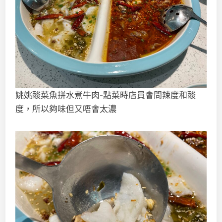
姚姚酸菜魚拼水煮牛肉-點菜時店員會問辣度和酸
度，所以夠味但又唔會太濃