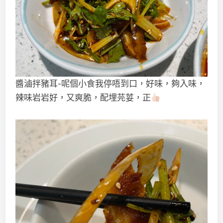
醬滷拌豬耳-呢個小食我停唔到口，好味，夠入味，
辣味岩岩好，又爽脆，配埋芫荽，正