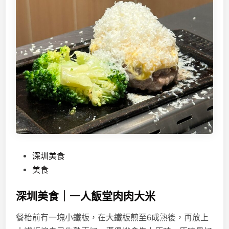
P
深圳美食
o
美食
s
深圳美食｜一人飯堂肉肉大米
t
e
餐枱前有一塊小鐵板，在大鐵板煎至6成熟後，再放上
d