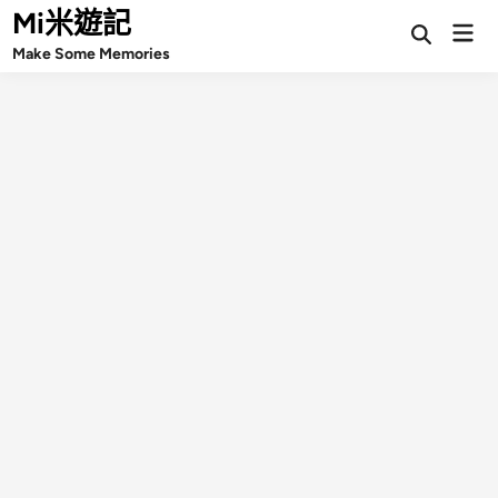
Skip
Mi米遊記
Mai
Open
to
Make Some Memories
Search
Men
content