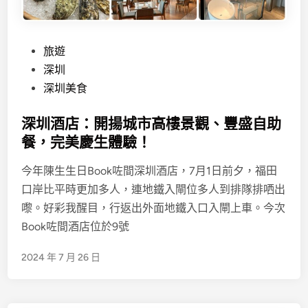
P
旅遊
o
深圳
s
深圳美食
t
深圳酒店：開揚城市高樓景觀、豐盛自助
e
餐，完美慶生體驗！
d
i
今年陳生生日Book咗間深圳酒店，7月1日前夕，福田
n
口岸比平時更加多人，連地鐵入閘位多人到排隊排哂出
嚟。好彩我醒目，行返出外面地鐵入口入閘上車。今次
Book咗間酒店位於9號
2024 年 7 月 26 日