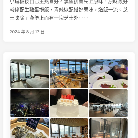
小鐵板按自己生熟喜好。漢堡排會先上原味，原味最好
i
就係配生雞蛋撈飯，青辣椒配搭好惹味，送飯一流。芝
n
士味除了漢堡上面有一塊芝士外⋯⋯
2024 年 8 月 17 日