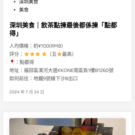
味
P
深圳美食
o
美食
s
深圳美食｜飲茶點揀最後都係揀「點都
t
得」
e
d
人均價格：約¥100(RMB)
i
評分：
（五
最高）
n
：點都得
地址：福田區濱河大道KKONE南區負1樓B126D號
如何前往：地鐵9號線下沙B出口
2024 年 7 月 24 日