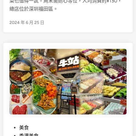
菜也值得一試。周末需耐心等位，人均消費約¥130，
n
總店位於深圳福田區。
2024 年 6 月 25 日
P
美食
o
香港美食