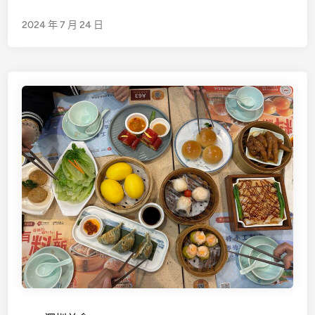
e
沙
d
2024 年 7 月 24 日
3
i
日
n
2
夜
｜
必
試
美
食
～
品
味
長
沙
風