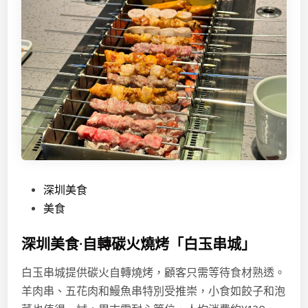
P
深圳美食
o
美食
s
深圳美食·自轉碳火燒烤「白玉串城」
t
e
白玉串城提供碳火自轉燒烤，顧客只需等待食材熟透。
d
羊肉串、五花肉和鰻魚串特別受推崇，小食如餃子和泡
i