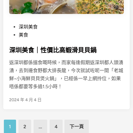
P
深圳美食
o
美食
s
深圳美食｜性價比高蝦滑貝貝鍋
t
e
返深圳都係搵食嘅時候，而家每逢假期返深圳都人頭湧
d
湧，去到邊食野都大排長龍，今次就試咗呢一間「老城
i
鮮•小海鮮貝貝煲火鍋」，已經係一早上網拎位，如果
n
唔係都要等多過1.5小時！
2024 年 4 月 4 日
文
1
2
...
4
下一頁