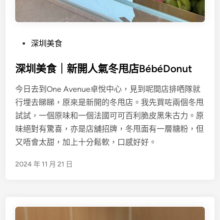
P
深圳美食
o
深圳美食｜新開人氣冬甩店BébéDonut
s
t
今日去到One Avenue卓悅中心，見到呢間店排哂隊就
e
行埋去睇睇，原來是新開的冬甩店。我先買咗兩個冬甩
d
試試，一個原味和一個法國可可百利脆皮黑朱古力。原
i
味絕對有驚喜，亦是店舖招牌，冬甩面有一層糖粉，但
n
又唔會太甜，加上十分鬆軟，口感好好。
2024 年 11 月 21 日