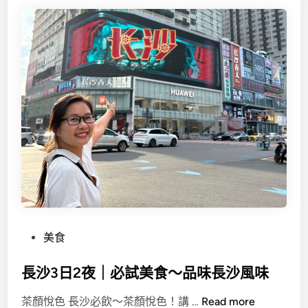
P
美食
o
長沙3日2夜｜必試美食～品味長沙風味
s
t
長
茶顏悅色 長沙必飲～茶顏悅色！講 …
Read more