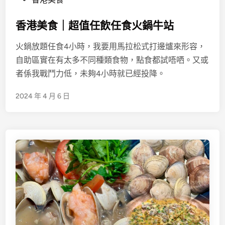
s
香港美食｜超值任飲任食火鍋牛站
t
e
火鍋放題任食4小時，我要用馬拉松式打邊爐來形容，
d
自助區實在有太多不同種類食物，點食都試唔哂。又或
i
者係我戰鬥力低，未夠4小時就已經投降。
n
2024 年 4 月 6 日