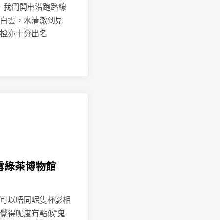
後，我們開車沿跑路線
白雲，水清澈到見
橙亦十分出名
C 雪綠茶博物館
可以唔同呢隻杯影相
覺得呢度有點似”鬼