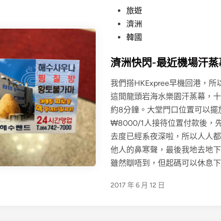
P
旅遊
o
濟洲
s
韓國
t
濟洲快閃-最近機場汗蒸幕20
e
d
我們搭HKExpree早機回港，
i
這間龍頭岩海水樂園汗蒸幕，十
n
約8分鐘。大堂門口位置可以擺
₩8000/1人接待位置付款後
去度已經系夜深啦，所以人人都
他人的鼻寒聲，最後我地去地下
雖然瞓唔到，但起碼可以休息下
2017 年 6 月 12 日