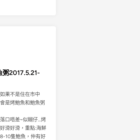
017.5.21-
如果不是住在市中
會是烤鮑魚和鮑魚粥
落口唔差~似糊仔…烤
好滑好滑，重點:海鮮
-10隻鮑魚，仲有好