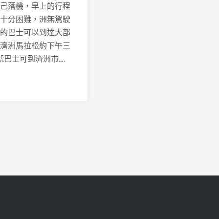
己落機，早上的行程
十分困難，洲無駕駛
的巴士可以到達大部
濟洲馬拉松約下午三
號巴士可到濟洲市….