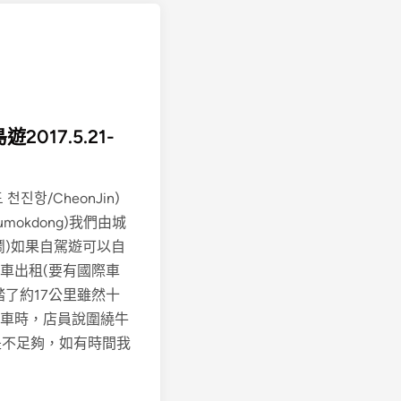
017.5.21-
항/CheonJin)
mokdong)我們由城
鬧)如果自駕遊可以自
車出租(要有國際車
了約17公里雖然十
車時，店員說圍繞牛
是不足夠，如有時間我