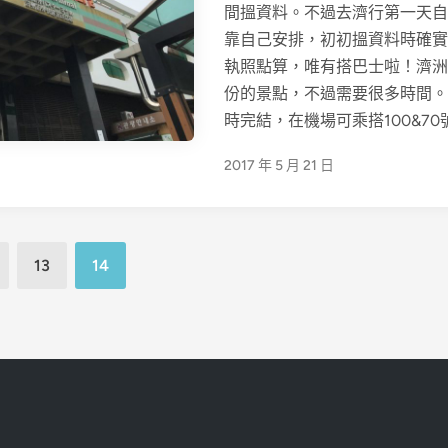
間搵資料。不過去濟行第一天自
n
靠自己安排，初初搵資料時確實
執照點算，唯有搭巴士啦！濟洲
份的景點，不過需要很多時間。
時完結，在機場可乘搭100&70
2017 年 5 月 21 日
13
14