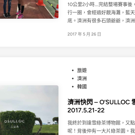
10公里2小時….完結整場賽事
行一圈，會經過好靚海灘，藍天
底。濟洲有很多石頭爺爺，濟洲
2017 年 5 月 26 日
P
旅遊
o
濟洲
s
韓國
t
濟洲快閃 – O’SULLO
e
2017.5.21-22
d
i
我終於到達雪綠茶博物館，又點
n
呢！背後仲有一大片綠茶園。我