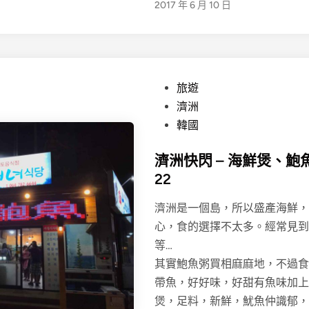
2017 年 6 月 10 日
P
旅遊
o
濟洲
s
韓國
t
濟洲快閃 – 海鮮煲、鮑魚粥2
e
22
d
i
濟洲是一個島，所以盛產海鮮，
n
心，食的選擇不太多。經常見到
等…
其實鮑魚粥買相麻麻地，不過食
帶魚，好好味，好甜有魚味加上
煲，足料，新鮮，魷魚仲識郁，8