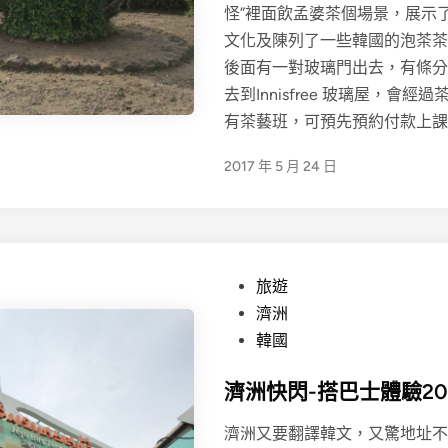
怪”裡面飲孟婆茶個場景，展示
文化及陳列了一些韓國的泡茶茶
後面有一對玻璃門出去，有條分
去到Innisfree 玻璃屋，會
有茶藝班，可預先預約付款上課
2017 年 5 月 24 日
P
旅遊
o
濟洲
s
韓國
t
濟洲快閃-搭巴士體驗2017.
e
d
濟洲又要翻譯韓文，又驚地址不
i