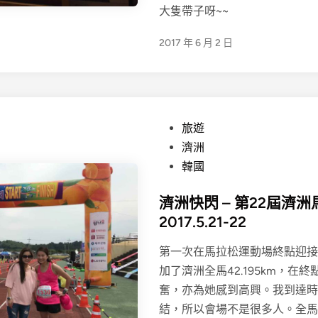
大隻帶子呀~~
2017 年 6 月 2 日
P
旅遊
o
濟洲
s
韓國
t
濟洲快閃 – 第22屆濟
e
2017.5.21-22
d
i
第一次在馬拉松運動場終點迎接
n
加了濟洲全馬42.195km，在
奮，亦為她感到高興。我到達時
結，所以會場不是很多人。全馬