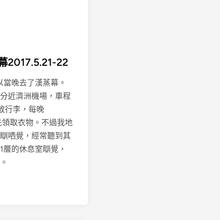
17.5.21-22
所以當晚去了漢蒸幕。
分近濟洲機場，車程
放行李，每晚
，先領取衣物。不過我地
瞓哂覺，經常聽到其
1層的休息室瞓覺，
。