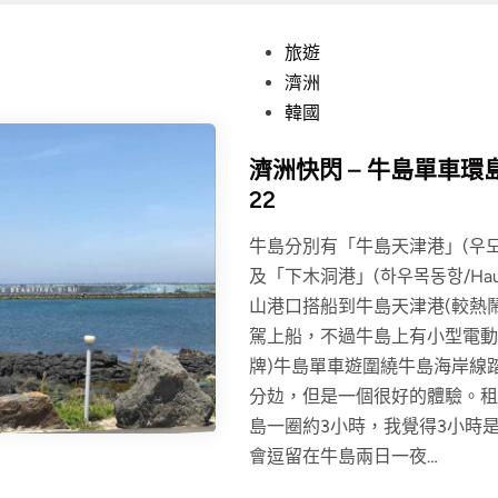
P
旅遊
o
濟洲
s
韓國
t
濟洲快閃 – 牛島單車環島遊2
e
22
d
i
牛島分別有「牛島天津港」(우도 천진
n
及「下木洞港」(하우목동항/Hau
山港口搭船到牛島天津港(較熱
駕上船，不過牛島上有小型電動
牌)牛島單車遊圍繞牛島海岸線踏
分攰，但是一個很好的體驗。租
島一圈約3小時，我覺得3小時
會逗留在牛島兩日一夜…