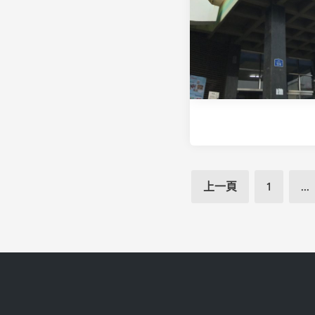
文
上一頁
1
...
章
分
頁