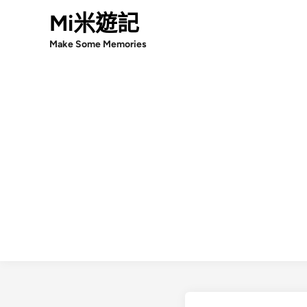
Skip
Mi米遊記
to
Make Some Memories
content