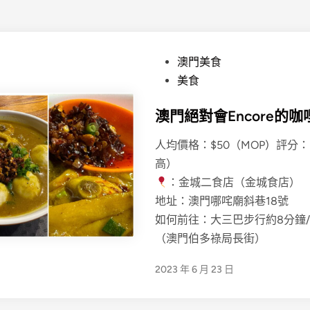
P
澳門美食
o
美食
s
澳門絕對會Encore的
t
e
人均價格：$50（MOP) 評分：
d
高）
i
：金城二食店（金城食店）
n
地址：澳門哪咤廟斜巷18號
如何前往：大三巴步行約8分鐘
（澳門伯多祿局長街）
2023 年 6 月 23 日