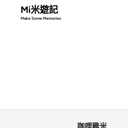
Skip
Mi米遊記
to
Make Some Memories
content
咖哩雞米