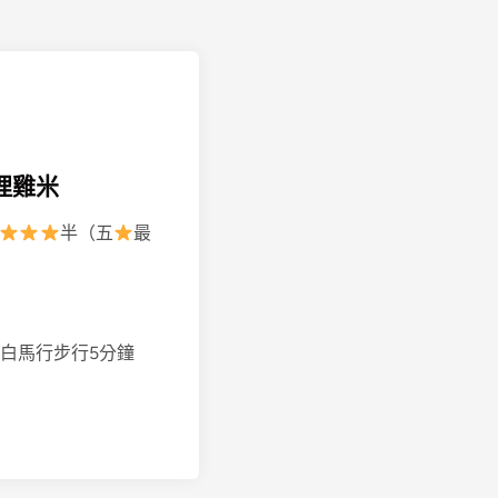
咖哩雞米
半（五
最
/白馬行步行5分鐘