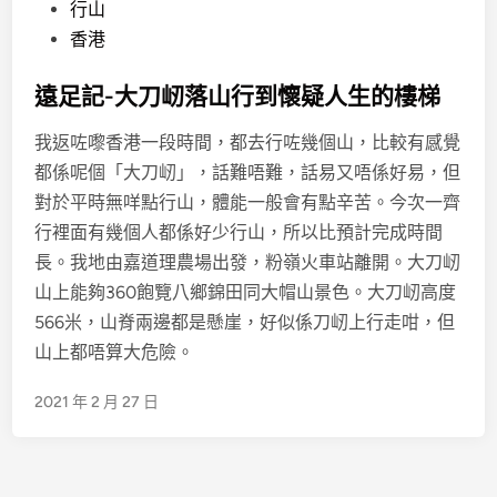
P
行山
o
香港
s
遠足記-大刀屻落山行到懷疑人生的樓梯
t
e
我返咗嚟香港一段時間，都去行咗幾個山，比較有感覺
d
都係呢個「大刀屻」，話難唔難，話易又唔係好易，但
i
對於平時無咩點行山，體能一般會有點辛苦。今次一齊
n
行裡面有幾個人都係好少行山，所以比預計完成時間
長。我地由嘉道理農場出發，粉嶺火車站離開。大刀屻
山上能夠360飽覽八鄉錦田同大帽山景色。大刀屻高度
566米，山脊兩邊都是懸崖，好似係刀屻上行走咁，但
山上都唔算大危險。
2021 年 2 月 27 日