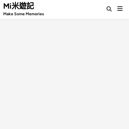
Skip
Mi米遊記
Mai
Open
to
Make Some Memories
Search
Men
content