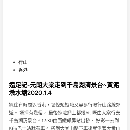
P
行山
o
香港
s
遠足記-元朗大棠走到千島湖清景台~黃泥
t
墩水塘2020.1.4
e
d
襯住有時間返香港，揾條短短哋又容易行嘅行山路線郊
i
遊。 選擇有幾個， 最後揀咗網上都幾hit 嘅由大棠行去
n
千島湖清景台。12:30由西鐵郎屏站出發， 好彩一去到
K66巴士站就有車。 搭到大棠山路下車後就沿著大棠山