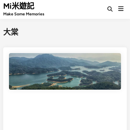
Skip
Mi米遊記
Mai
Open
to
Make Some Memories
Search
Men
content
大棠