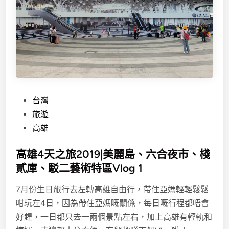
食
～
品
味
長
沙
風
味
P
台灣
o
旅遊
s
高雄
t
高雄4天之旅2019|美麗島、六合夜市、棧
e
貳庫、駁二藝術特區Vlog 1
d
i
7月份生日旅行去左轉高雄自由行，帶住亞媽輕輕鬆鬆
n
咁玩左4日，因為帶住亞媽嘅關係，每日嘅行程都唔會
好趕，一日都只去一兩個景點左右，加上高雄有輕軌和