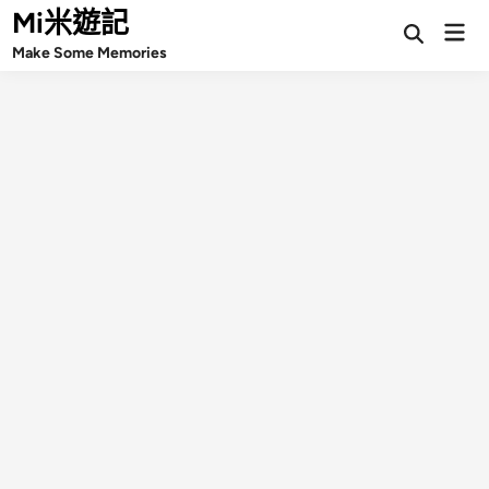
Skip
Mi米遊記
Mai
Open
to
Make Some Memories
Search
Men
content