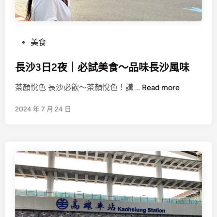
P
美食
o
長沙3日2夜｜必試美食～品味長沙風味
s
t
長
茶顏悅色 長沙必飲～茶顏悅色！講 …
Read more
e
沙
d
2024 年 7 月 24 日
3
i
日
n
2
夜
｜
必
試
美