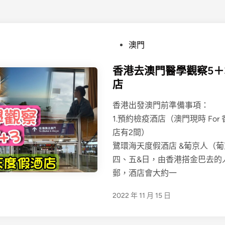
P
澳門
o
香港去澳門醫學觀察5＋
s
店
t
e
香港出發澳門前準備事項：
d
1.預約檢疫酒店（澳門現時 Fo
i
店有2間）
n
鷺環海天度假酒店 &葡京人（葡京
四、五&日，由香港搭金巴去的
郵，酒店會大約一
2022 年 11 月 15 日