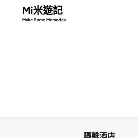
Skip
Mi米遊記
to
Make Some Memories
content
隔離酒店