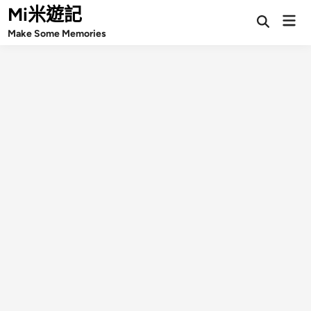
Skip
Mi米遊記
Mai
Open
to
Make Some Memories
Search
Men
content