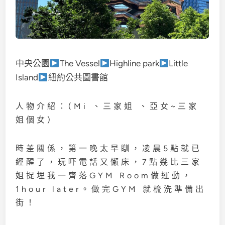
中央公園
The Vessel
Highline park
Little
Island
紐約公共圖書館
人物介紹：(Mi 、三家姐 、亞女~三家
姐個女)
時差關係，第一晚太早瞓，凌晨5點就已
經醒了，玩吓電話又懶床，7點幾比三家
姐捉埋我一齊落GYM Room做運動，
1hour later。做完GYM 就梳洗準備出
街！